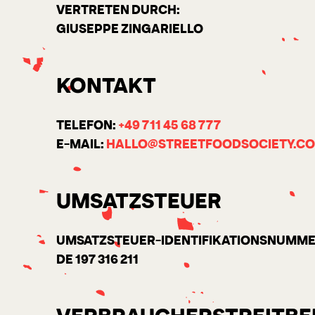
VERTRETEN DURCH:
GIUSEPPE ZINGARIELLO
KONTAKT
TELEFON:
+49 711 45 68 777
E-MAIL:
HALLO@STREETFOODSOCIETY.C
UMSATZSTEUER
UMSATZSTEUER-IDENTIFIKATIONSNUMMER
DE
197 316 211