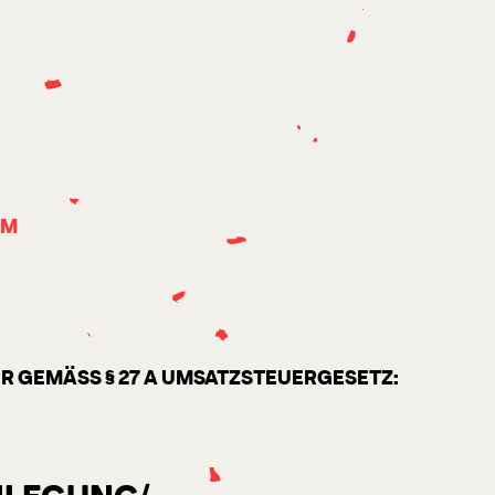
OM
 GEMÄSS § 27 A UMSATZSTEUERGESETZ: